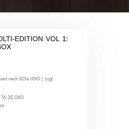
SOLTI-EDITION VOL 1:
BOX
euert nach §25a UStG.)
zzgl.
 16.35 060
ox