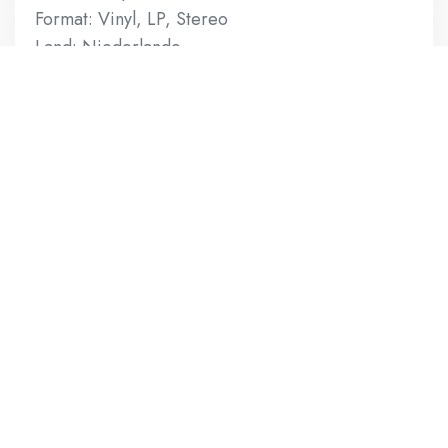
Format: Vinyl, LP, Stereo
Land: Niederlande
Genre: Classical
Stil: Modern
Vinyl: NM
Sleeve: VG+
1 vorrätig
IN DEN WARENKORB