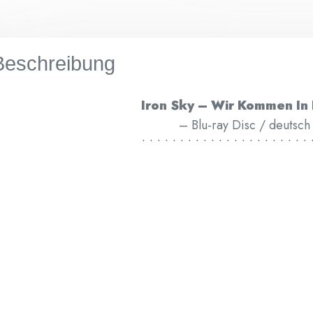
Beschreibung
Iron Sky – Wir Kommen In 
– Blu-ray Disc / deutsch
**********************
zum Zustand:
Disc: neuwertig
Hülle: leichte Lagerspur
******************