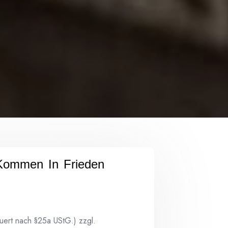
 Kommen In Frieden
euert nach §25a UStG.)
zzgl.