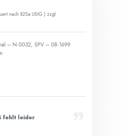
euert nach §25a UStG.)
zzgl.
onal ‎– N 0032, SPV ‎– 08-1699
um
 fehlt leider