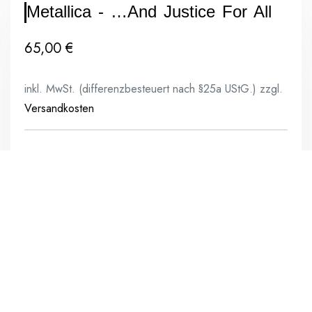
Metallica ‎- …And Justice For All
65,00
€
inkl. MwSt. (differenzbesteuert nach §25a UStG.)
zzgl.
Versandkosten
Label: Universal Music Group International ‎–
00042283606210
Format: 2x Vinyl, LP, Album, Reissue,
Remastered
Land: Europe
Veröffentlicht: 2008
Genre: Rock
Stil: Thrash, Speed Metal, Heavy Metal