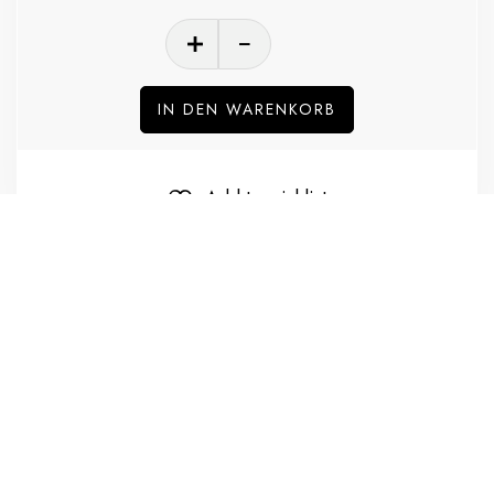
IN DEN WARENKORB
Add to wishlist
Kategorie:
Blues´n´Biscuits