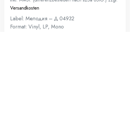
Versandkosten
Label: Мелодия ‎– Д 04932
Format: Vinyl, LP, Mono
Land: USSR
Genre: Classical
Stil: Baroque
Vinyl: NM
Sleeve: VG
1 vorrätig