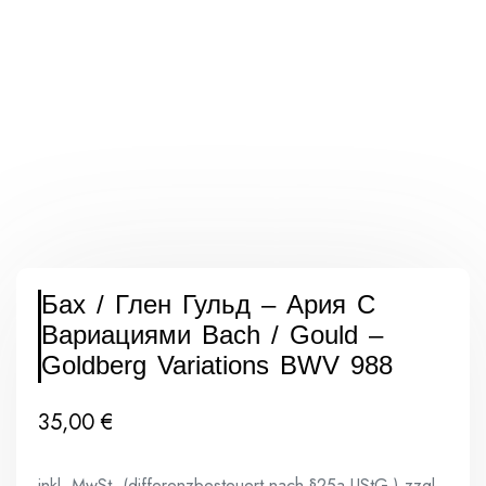
Бах / Глен Гульд ‎– Ария С
Вариациями Bach / Gould ‎–
Goldberg Variations BWV 988
35,00
€
inkl. MwSt. (differenzbesteuert nach §25a UStG.)
zzgl.