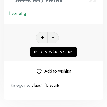
Sleeve: NM / wie neu
1 vorrätig
IN DEN WARENKORB
Add to wishlist
Kategorie:
Blues´n´Biscuits